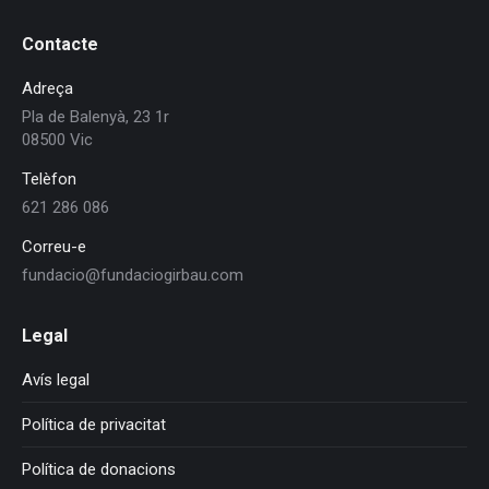
possible
during your
Contacte
visit. If you
refuse these
Adreça
cookies,
some
Pla de Balenyà, 23 1r
functionality
08500 Vic
will
disappear
Telèfon
from the
621 286 086
website.
Correu-e
fundacio@fundaciogirbau.com
Legal
Avís legal
Política de privacitat
Política de donacions