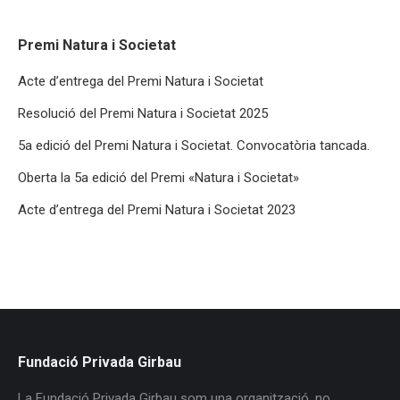
possible
during your
visit. If you
Premi Natura i Societat
refuse these
cookies,
Acte d’entrega del Premi Natura i Societat
some
functionality
Resolució del Premi Natura i Societat 2025
will
disappear
5a edició del Premi Natura i Societat. Convocatòria tancada.
from the
website.
Oberta la 5a edició del Premi «Natura i Societat»
Acte d’entrega del Premi Natura i Societat 2023
Fundació Privada Girbau
La Fundació Privada Girbau som una organització, no