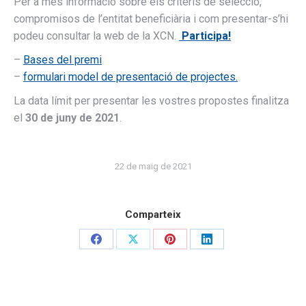
Per a més informació sobre els criteris de selecció,
compromisos de l’entitat beneficiària i com presentar-s’hi
podeu consultar la web de la XCN.
Participa!
–
Bases del premi
–
formulari model de presentació de projectes.
Necessary
La data límit per presentar les vostres propostes finalitza
These
el
30 de juny de 2021
.
cookies are
not
optional.
They are
22 de maig de 2021
needed for
the website
to function.
Comparteix
Experience
Share
Share
Share
Share
In order for
on
on
on
on
our website
to perform
Facebook
X
Pinterest
LinkedIn
as well as