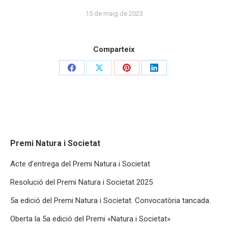
15 de maig de 2023
Comparteix
Share
Share
Share
Share
on
on
on
on
Facebook
X
Pinterest
LinkedIn
Premi Natura i Societat
Acte d’entrega del Premi Natura i Societat
Resolució del Premi Natura i Societat 2025
5a edició del Premi Natura i Societat. Convocatòria tancada.
Oberta la 5a edició del Premi «Natura i Societat»