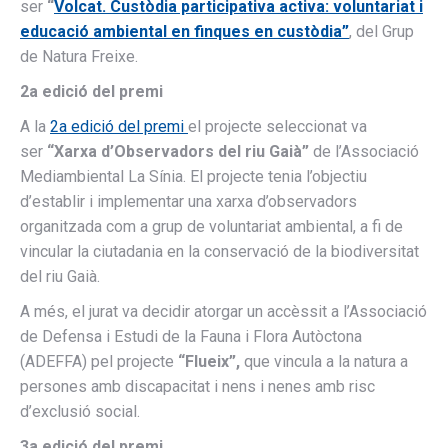
ser
“
Volcat. Custòdia participativa activa: voluntariat i
educació ambiental en finques en custòdia”
, del Grup
de Natura Freixe.
2a edició del premi
A la
2a edició del premi
el projecte seleccionat va
ser
“Xarxa d’Observadors del riu Gaià”
de l’Associació
Mediambiental La Sínia. El projecte tenia l’objectiu
d’establir i implementar una xarxa d’observadors
organitzada com a grup de voluntariat ambiental, a fi de
vincular la ciutadania en la conservació de la biodiversitat
del riu Gaià.
A més, el jurat va decidir atorgar un accèssit a l’Associació
de Defensa i Estudi de la Fauna i Flora Autòctona
(ADEFFA) pel projecte
“Flueix”,
que vincula a la natura a
persones amb discapacitat i nens i nenes amb risc
d’exclusió social.
3a edició del premi