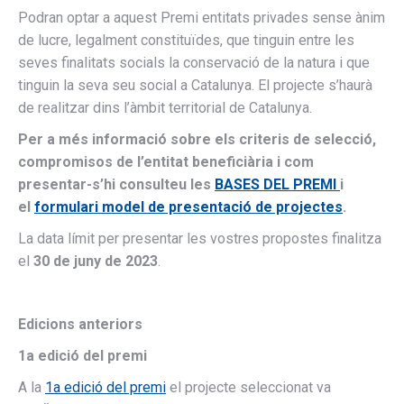
possible
Podran optar a aquest Premi entitats privades sense ànim
during your
de lucre, legalment constituïdes, que tinguin entre les
visit. If you
refuse these
seves finalitats socials la conservació de la natura i que
cookies,
tinguin la seva seu social a Catalunya. El projecte s’haurà
some
de realitzar dins l’àmbit territorial de Catalunya.
functionality
will
Per a més informació sobre els criteris de selecció,
disappear
from the
compromisos de l’entitat beneficiària i com
website.
presentar-s’hi consulteu les
BASES DEL PREMI
i
el
formulari model de presentació de projectes
.
La data límit per presentar les vostres propostes finalitza
el
30 de juny de 2023
.
Edicions anteriors
1a edició del premi
A la
1a edició del premi
el projecte seleccionat va