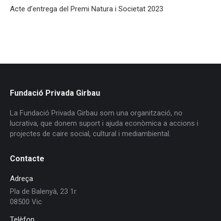
Acte d’entrega del Premi Natura i Societat 2023
Fundació Privada Girbau
La Fundació Privada Girbau som una organització, no
lucrativa, que donem suport i ajuda econòmica a accions i
projectes de caire social, cultural i mediambiental.
Contacte
Adreça
Pla de Balenyà, 23 1r
08500 Vic
Telèfon