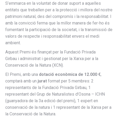
S’emmarca en la voluntat de donar suport a aquelles
entitats que treballen per a la protecció i millora del nostre
patrimoni natural, des del compromís i la responsabilitat. I
amb la convicció ferma que la millor manera de fer-ho és
fomentant la participació de la societat, i la transmissió de
valors de respecte i responsabilitat envers el medi
Necessary
These
ambient.
cookies are
Aquest Premi és finançat per la Fundació Privada
not
optional.
Girbau i administrat i gestionat per la Xarxa per a la
They are
Conservació de la Natura (XCN).
needed for
the website
El Premi, amb una
dotació econòmica de 12.000 €
,
to function.
comptarà amb un
jurat
format per 5 membres: 2
representants de la Fundació Privada Girbau, 1
representant del Grup de Naturalistes d’Osona – ICHN
Experience
In order for
(guanyadora de la 3a edició del premi), 1 expert en
our website
conservació de la natura i 1 representant de la Xarxa per a
to perform
la Conservació de la Natura.
as well as